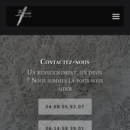
Contactez-nous
Un renseignement, un devis
? Nous sommes là pour vous
aider
04.68.55.92.07
06.14.59.39.01